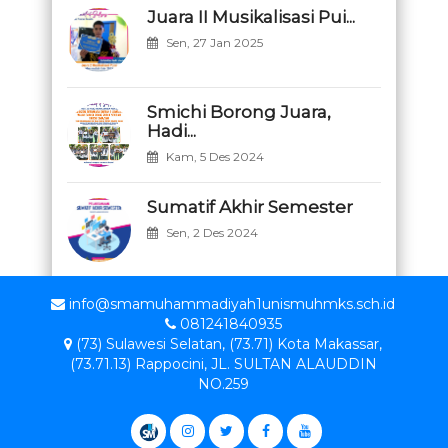
Juara II Musikalisasi Pui...
Sen, 27 Jan 2025
Smichi Borong Juara,
Hadi...
Kam, 5 Des 2024
Sumatif Akhir Semester
Sen, 2 Des 2024
info@smamuhammadiyah1unismuhmks.sch.id
081241840935
(73) Sulawesi Selatan, (73.71) Kota Makassar,
(73.71.13) Rappocini, JL. SULTAN ALAUDDIN
NO.259